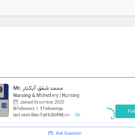
Mr. محمد شفق آبکنار
Nursing & Midwifery | Nursing
محمد شفق
To start direct chat with
Joined December 2020
Click here
آبکنار
0
Followers
|
1
Followings
Fol
Don`t show it again
Ok
last seen Dec 7 at 1:20 PM
Ask Question