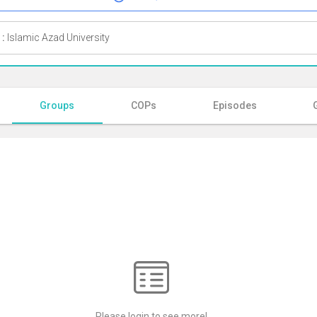
 :
Islamic Azad University
Groups
COPs
Episodes
Please login to see more!