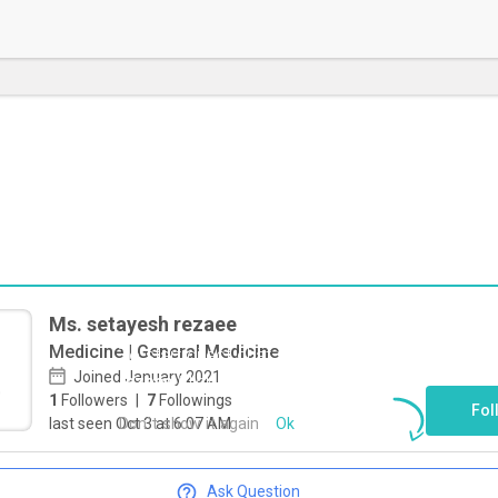
Ms. setayesh rezaee
Medicine | General Medicine
To start direct chat with
setayesh
Joined January 2021
rezaee
Click here
1
Followers
|
7
Followings
Fol
Don`t show it again
Ok
last seen Oct 3 at 6:07 AM
Ask Question