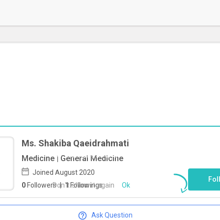
Ms. ‌Shakiba Qaeidrahmati
To start direct chat with
‌Shakiba
Medicine | General Medicine
Qaeidrahmati
Click here
Joined August 2020
Fol
Don`t show it again
Ok
0
Followers
|
1
Followings
Ask Question