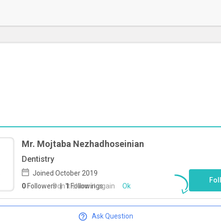
Mr. Mojtaba Nezhadhoseinian
To start direct chat with
Mojtaba
Dentistry
Nezhadhoseinian
Click here
Joined October 2019
Fol
Don`t show it again
Ok
0
Followers
|
1
Followings
Ask Question