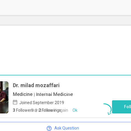
Dr. milad mozaffari
To start direct chat with
milad
Medicine | Internal Medicine
mozaffari
Click here
Joined September 2019
Fol
Don`t show it again
Ok
3
Followers
|
2
Followings
Ask Question