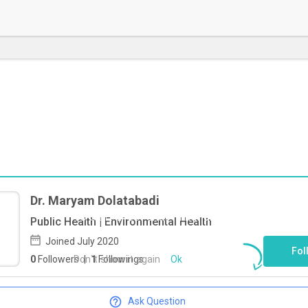
Dr. Maryam Dolatabadi
To start direct chat with
Maryam
Public Health | Environmental Health
Dolatabadi
Click here
Joined July 2020
Fol
Don`t show it again
Ok
0
Followers
|
1
Followings
Ask Question