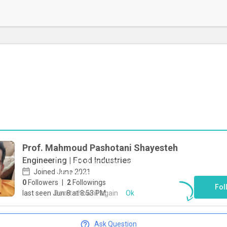
Prof. Mahmoud Pashotani Shayesteh
Engineering | Food Industries
To start direct chat with
Mahmoud
Joined June 2021
Pashotani Shayesteh
Click here
0
Followers
|
2
Followings
Fol
Don`t show it again
Ok
last seen Jun 8 at 8:53 PM
Ask Question