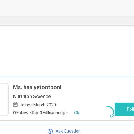
Ms. haniyetootooni
To start direct chat with
haniyetootooni
Nutrition Science
Click here
Joined March 2020
Fol
Don`t show it again
Ok
0
Followers
|
0
Followings
Ask Question