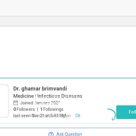
Dr. ghamar brimvandi
Medicine | Infectious Diseases
To start direct chat with
ghamar
Joined January 2021
brimvandi
Click here
0
Followers
|
1
Followings
Fol
Don`t show it again
Ok
last seen Nov 21 at 5:41 PM
Ask Question