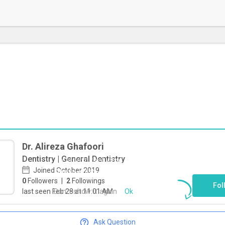
Dr. Alireza Ghafoori
Dentistry | General Dentistry
To start direct chat with
Alireza
Joined October 2019
Ghafoori
Click here
0
Followers
|
2
Followings
Fol
Don`t show it again
Ok
last seen Feb 28 at 11:01 AM
Ask Question