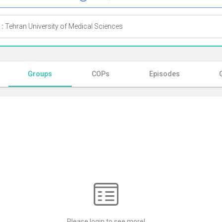
 :
Tehran University of Medical Sciences
Groups
COPs
Episodes
Please login to see more!