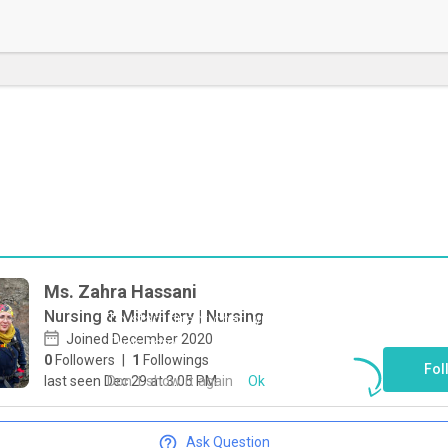
Ms. Zahra Hassani
Nursing & Midwifery | Nursing
To start direct chat with
Zahra Hassani
Joined December 2020
Click here
0
Followers
|
1
Followings
Fol
Don`t show it again
Ok
last seen Dec 29 at 3:05 PM
Ask Question