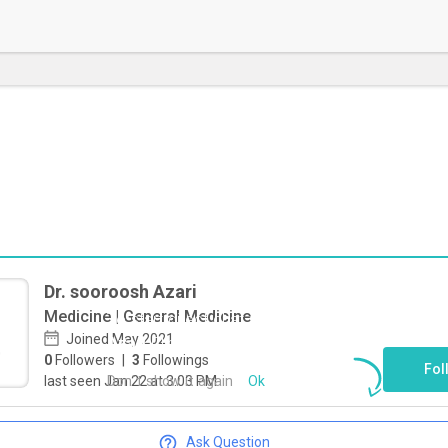
Dr. sooroosh Azari
Medicine | General Medicine
To start direct chat with
sooroosh
Joined May 2021
Azari
Click here
0
Followers
|
3
Followings
Fol
Don`t show it again
Ok
last seen Jan 22 at 3:03 PM
Ask Question