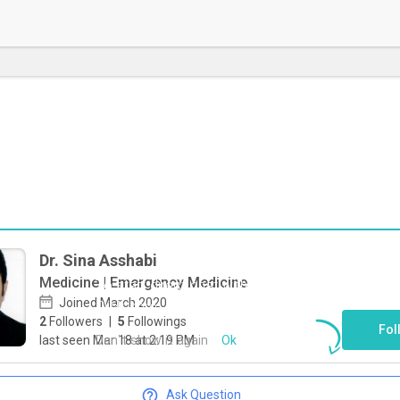
Dr. Sina Asshabi
Medicine | Emergency Medicine
To start direct chat with
Sina Asshabi
Joined March 2020
Click here
2
Followers
|
5
Followings
Fol
Don`t show it again
Ok
last seen Mar 18 at 2:19 PM
Ask Question