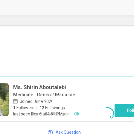
Ms. Shirin Aboutalebi
Medicine | General Medicine
To start direct chat with
Shirin
Joined June 2020
Aboutalebi
Click here
1
Followers
|
12
Followings
Fol
Don`t show it again
Ok
last seen Dec 6 at 4:51 PM
Ask Question