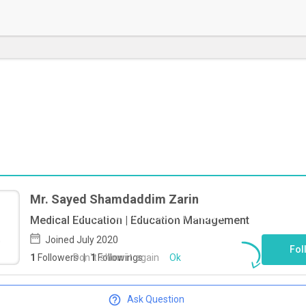
Mr. Sayed Shamdaddim Zarin
To start direct chat with
Sayed
Medical Education | Education Management
Shamdaddim Zarin
Click here
Joined July 2020
Fol
Don`t show it again
Ok
1
Followers
|
1
Followings
Ask Question