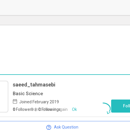
saeed_tahmasebi
To start direct chat with
Basic Science
saeed_tahmasebi
Click here
Joined February 2019
Fol
Don`t show it again
Ok
0
Followers
|
0
Followings
Ask Question