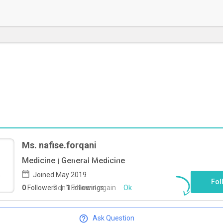
Ms. nafise.forqani
To start direct chat with
nafise.forqani
Medicine | General Medicine
Click here
Joined May 2019
Fol
Don`t show it again
Ok
0
Followers
|
1
Followings
Ask Question