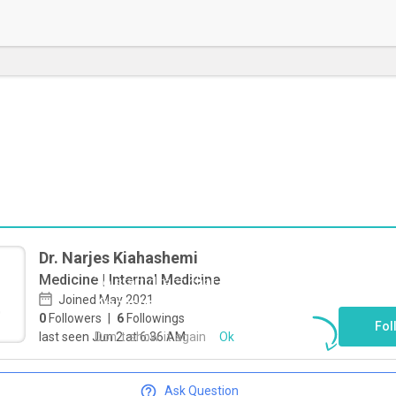
Dr. Narjes Kiahashemi
Medicine | Internal Medicine
To start direct chat with
Narjes
Joined May 2021
Kiahashemi
Click here
0
Followers
|
6
Followings
Fol
Don`t show it again
Ok
last seen Jun 2 at 6:36 AM
Ask Question