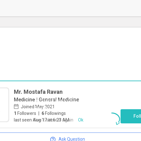
Mr. Mostafa Ravan
Medicine | General Medicine
To start direct chat with
Mostafa
Joined May 2021
Ravan
Click here
1
Followers
|
6
Followings
Fol
Don`t show it again
Ok
last seen Aug 17 at 6:23 AM
Ask Question