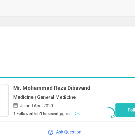
Mr. Mohammad Reza Dibavand
To start direct chat with
Mohammad
Medicine | General Medicine
Reza Dibavand
Click here
Joined April 2020
Fol
Don`t show it again
Ok
1
Followers
|
1
Followings
Ask Question