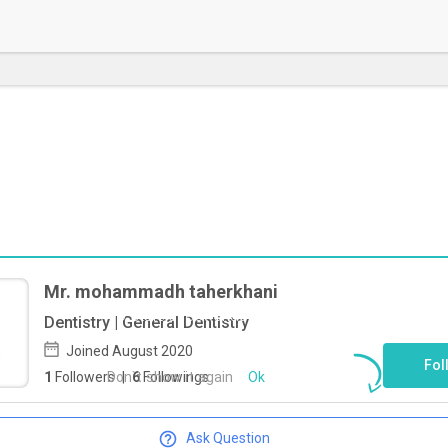
Mr. mohammadh taherkhani
To start direct chat with
mohammadh
Dentistry | General Dentistry
taherkhani
Click here
Joined August 2020
Fol
Don`t show it again
Ok
1
Followers
|
6
Followings
Ask Question