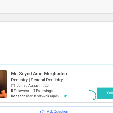
Mr. Seyed Amir Mirghaderi
Dentistry | General Dentistry
To start direct chat with
Seyed Amir
Joined August 2020
Mirghaderi
Click here
5
Followers
|
7
Followings
Fol
Don`t show it again
Ok
last seen Mar 10 at 11:03 AM
Ask Question