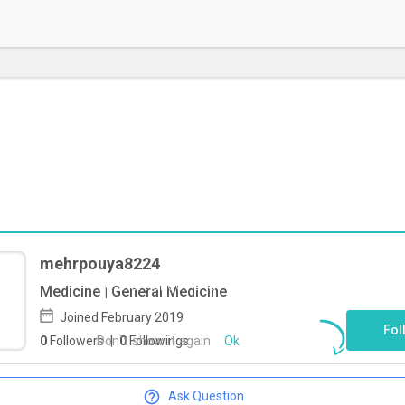
mehrpouya8224
To start direct chat with
Medicine | General Medicine
mehrpouya8224
Click here
Joined February 2019
Fol
Don`t show it again
Ok
0
Followers
|
0
Followings
Ask Question