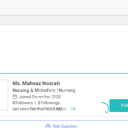
Ms. Mahnaz Nosrati
Nursing & Midwifery | Nursing
To start direct chat with
Mahnaz
Joined December 2020
Nosrati
Click here
0
Followers
|
2
Followings
Fol
Don`t show it again
Ok
last seen Feb 8 at 10:54 AM
Ask Question