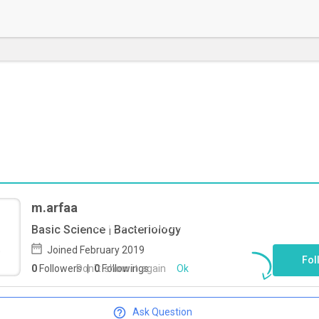
m.arfaa
To start direct chat with
m.arfaa
Click
Basic Science | Bacteriology
here
Joined February 2019
Fol
Don`t show it again
Ok
0
Followers
|
0
Followings
Ask Question