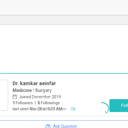
Dr. kamkar aeinfar
Medicine | Surgery
To start direct chat with
kamkar aeinfar
Joined December 2019
Click here
1
Followers
|
5
Followings
Fol
Don`t show it again
Ok
last seen Nov 28 at 9:23 AM
Ask Question