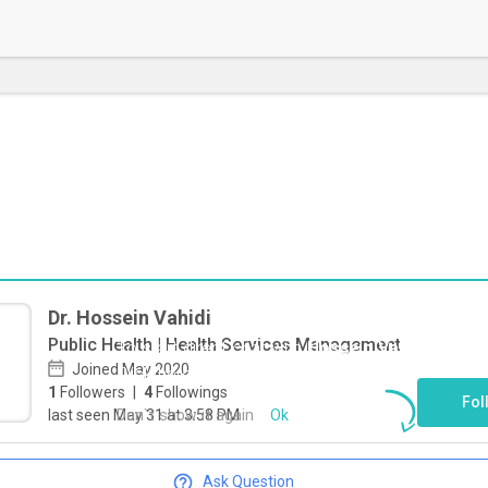
Dr. Hossein Vahidi
Public Health | Health Services Management
To start direct chat with
Hossein Vahidi
Joined May 2020
Click here
1
Followers
|
4
Followings
Fol
Don`t show it again
Ok
last seen May 31 at 3:58 PM
Ask Question