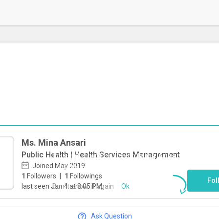
Ms. Mina Ansari
Public Health | Health Services Management
To start direct chat with
Mina Ansari
Joined May 2019
Click here
1
Followers
|
1
Followings
Fol
Don`t show it again
Ok
last seen Jan 4 at 8:05 PM
Ask Question