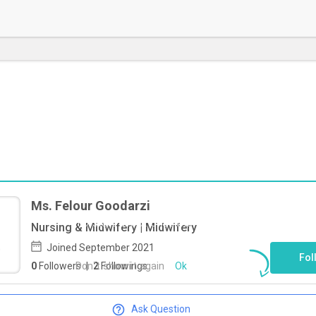
Ms. Felour Goodarzi
To start direct chat with
Felour
Nursing & Midwifery | Midwifery
Goodarzi
Click here
Joined September 2021
Fol
Don`t show it again
Ok
0
Followers
|
2
Followings
Ask Question