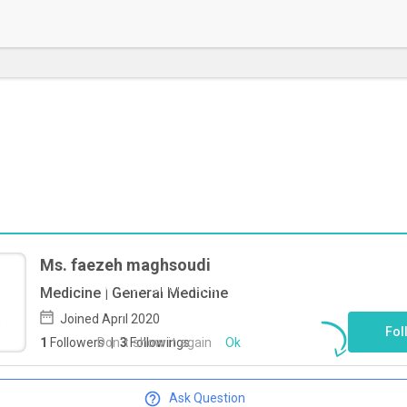
Ms. faezeh maghsoudi
To start direct chat with
faezeh
Medicine | General Medicine
maghsoudi
Click here
Joined April 2020
Fol
Don`t show it again
Ok
1
Followers
|
3
Followings
Ask Question