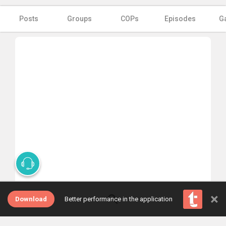
Posts
Groups
COPs
Episodes
Ga
×
Download
Better performance in the application
Select one of the tabs