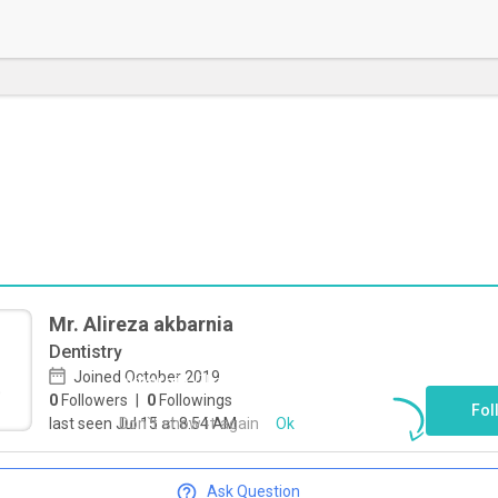
Mr. Alireza akbarnia
Dentistry
To start direct chat with
Alireza
Joined October 2019
akbarnia
Click here
0
Followers
|
0
Followings
Fol
Don`t show it again
Ok
last seen Jul 15 at 8:54 AM
Ask Question