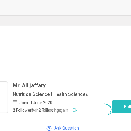
Mr. Ali jaffary
To start direct chat with
Ali jaffary
Click
Nutrition Science | Health Sciences
here
Joined June 2020
Fol
Don`t show it again
Ok
2
Followers
|
2
Followings
Ask Question