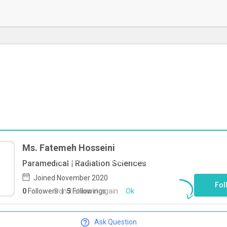
Ms. Fatemeh Hosseini
To start direct chat with
Fatemeh
Paramedical | Radiation Sciences
Hosseini
Click here
Joined November 2020
Fol
Don`t show it again
Ok
0
Followers
|
5
Followings
Ask Question