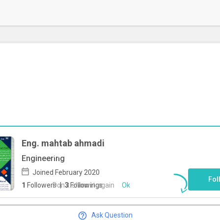
Eng. mahtab ahmadi
To start direct chat with
mahtab
Engineering
ahmadi
Click here
Joined February 2020
Fol
Don`t show it again
Ok
1
Followers
|
3
Followings
Ask Question